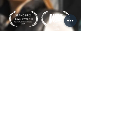
vidéo
2024
Mon CV d'auteure-réalisatrice
ACTUALITE
MON