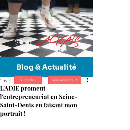
Blog & Actualité
1 févr.
1 min de lecture
Articles
Mon actualité
L'ADIE promeut
l'entrepreneuriat en Seine-
Saint-Denis en faisant mon
portrait !